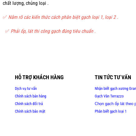
chất lượng, chủng loại .
✅
Nắm rõ các kiến thức cách phân biệt gạch loại 1, loại 2
.
✅
Phải ốp, lát thi công gạch đúng tiêu chuẩn
.
120×260 Tây Ban Nha – Spain #gach #tay #ban #nha #spain #120×260
HỖ TRỢ KHÁCH HÀNG
TIN TỨC TƯ VẤN
Dịch vụ tư vấn
Nhận biết gạch xương Gran
Chính sách bán hàng
Gạch Vân Terrazzo
Chính sách đổi trả
Chọn gạch ốp lát theo 
Chính sách bảo mật
Phân biết gạch loại 1