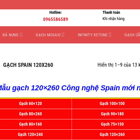
Hotline:
Thanh toán
Khi nhận hàng
0965586589
ĐÁ NUNG
GẠCH MOSAIC
INFINITY XSTONE
GẠCH C
/
GẠCH SPAIN 120X260
Hiển thị 1–9 của 13 
Mẫu gạch 120×260 Công nghệ Spain mới n
Gạch 60×120
Gạch 100×100
Gạch 80×260
Gạch 90×180
Gạch 80×160
Gạch 75×150
Gạch 120×240
Gạch 120×260