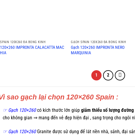
SPAIN 120X260 ĐÁ BÓNG KÍNH
GẠCH SPAIN 120X260 ĐÁ BÓNG KÍNH
 120×260 IMPRONTA CALACATTA MAC
Gạch 120×260 IMPRONTA NERO
HIA
MARQUINIA
1
2
Vì sao gạch lại chọn 120×260 Spain :
☞
Gạch 120×260
có kích thước lớn giúp
giảm thiểu số lượng đường
cho không gian ⇒ mang đến vẻ đẹp hiện đại , sang trọng cho ngôi n
☞
Gạch 120×260
Granite được sử dụng để lát nền nhà, sảnh, đại s