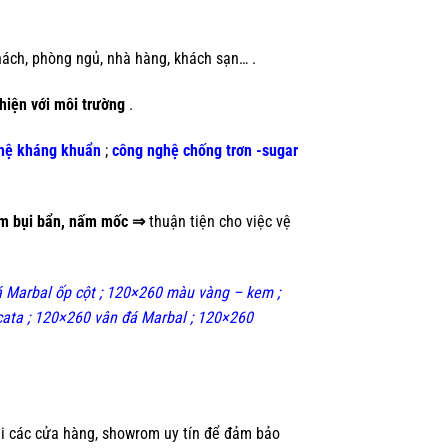
ách, phòng ngủ, nhà hàng, khách sạn… .
thiện với môi trường
.
hệ kháng khuẩn
;
công nghệ chống trơn -sugar
ám bụi bẩn, nấm mốc ⇒
thuận tiện cho việc vệ
 Marbal ốp cột ; 120×260 màu vàng – kem ;
ata ; 120×260 vân đá Marbal ; 120×260
i các cửa hàng, showrom uy tín để đảm bảo