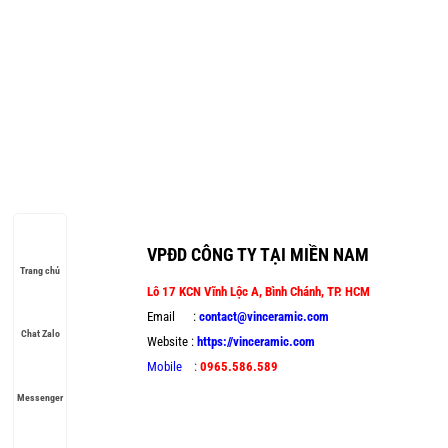
gạch 
VPĐD CÔNG TY TẠI MIỀN NAM
Trang chủ
Lô 17 KCN Vĩnh Lộc A, Bình Chánh, TP. HCM
Email :
contact@vinceramic.com
Chat Zalo
Website :
https://vinceramic.com
Mobile
:
0965.586.589
Messenger