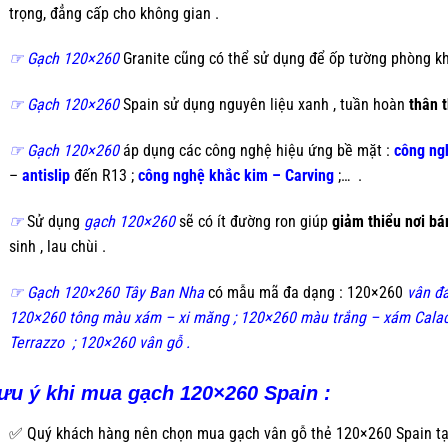
trọng, đẳng cấp cho không gian .
☞
Gạch 120×260
Granite cũng có thể sử dụng để ốp tường phòng kh
☞
Gạch 120×260
Spain sử dụng nguyên liệu xanh , tuần hoàn
thân 
☞
Gạch 120×260
áp dụng các công nghệ hiệu ứng bề mặt :
công ng
–
antislip
đến R13 ;
công nghệ khắc kim – Carving
;…
.
☞
Sử dụng
gạch 120×260
sẽ có ít đường ron giúp
giảm thiểu nơi b
sinh , lau chùi
.
☞
Gạch 120×260 Tây Ban Nha
có mẫu mã đa dạng : 120×260
vân đá
120×260 tông màu xám – xi măng ; 120×260 màu trắng – xám Calac
Terrazzo ; 120×260 vân gỗ .
ưu ý khi mua gạch 120×260 Spain :
✅ Quý khách hàng nên chọn mua gạch vân gỗ thẻ 120×260 Spain tạ