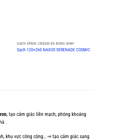
GẠCH SPAIN 120X260 ĐÁ BÓNG KÍNH
Gạch 120×260 NAXOS SERENADE COSMIC
 ron
, tạo cảm giác liền mạch, phóng khoáng
hà .
ảnh, khu vực công cộng… ⇒ tạo cảm giác sang