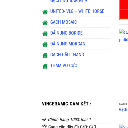
GẠCH TÂY BAN NHA
UNITED- VLG – WHITE HORSE
GẠCH MOSAIC
ĐÁ NUNG BORIDE
ĐÁ NUNG MORGAN
GẠCH CẦU THANG
THẢM VÔ CỰC
VINCERAMIC CAM KẾT :
GẠCH 
Gạch
💎
Chính hãng 100% loại 1
🏆 Cung cấp đầy đủ C/O; C/Q...