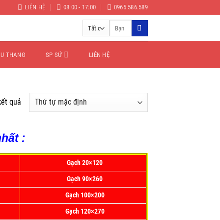
LIÊN HỆ
08:00 - 17:00
0965.586.589
Tìm
kiếm:
ẦU THANG
SP SỨ
LIÊN HỆ
kết quả
hất :
Gạch 20×120
Gạch 90×260
Gạch 100×200
Gạch 120×270