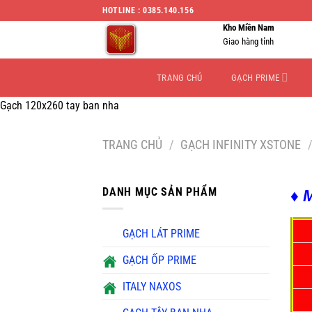
Chuyển
HOTLINE : 0385.140.156
đến
Kho Miền Nam
nội
Giao hàng tỉnh
dung
TRANG CHỦ
GẠCH PRIME
Gạch 120x260 tay ban nha
TRANG CHỦ
/
GẠCH INFINITY XSTONE
DANH MỤC SẢN PHẨM
♦ 
GẠCH LÁT PRIME
GẠCH ỐP PRIME
ITALY NAXOS