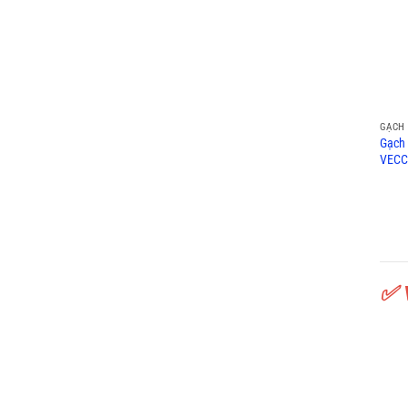
GẠCH 
Gạch
VECC
✅ 