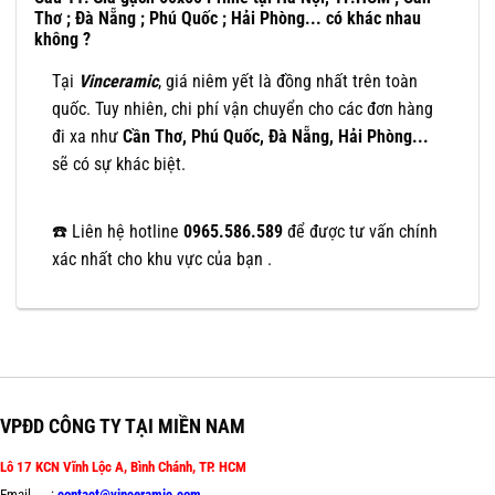
Thơ ; Đà Nẵng ; Phú Quốc ; Hải Phòng... có khác nhau
không ?
Tại
Vinceramic
, giá niêm yết là đồng nhất trên toàn
quốc. Tuy nhiên, chi phí vận chuyển cho các đơn hàng
đi xa như
Cần Thơ, Phú Quốc, Đà Nẵng, Hải Phòng...
sẽ có sự khác biệt.
☎️ Liên hệ hotline
0965.586.589
để được tư vấn chính
xác nhất cho khu vực của bạn .
VPĐD CÔNG TY TẠI MIỀN NAM
Lô 17 KCN Vĩnh Lộc A, Bình Chánh, TP. HCM
Email :
contact@vinceramic.com