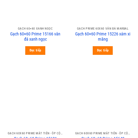
GẠCH 60×60 XANH NGỌC
GẠCH PRIME 60X60 VÂN ĐÁ MARBAL
Gạch 60×60 Prime 15166 vân
Gạch 60×60 Prime 15226 xám xi
đá xanh ngọc
măng
Đọc tiếp
Đọc tiếp
GẠCH 60X60 PRIME MẶT TIỀN - ỐP CỘT
GẠCH 60X60 PRIME MẶT TIỀN - ỐP CỘT