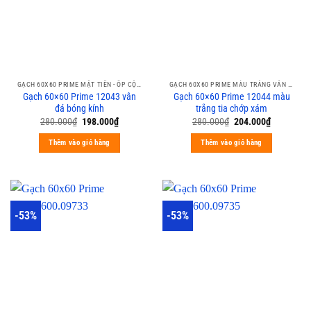
GẠCH 60X60 PRIME MẶT TIỀN - ỐP CỘT
GẠCH 60X60 PRIME MÀU TRẮNG VÂN XÁM CALACATA
Gạch 60×60 Prime 12043 vân
Gạch 60×60 Prime 12044 màu
đá bóng kính
trắng tia chớp xám
280.000
₫
198.000
₫
280.000
₫
204.000
₫
Thêm vào giỏ hàng
Thêm vào giỏ hàng
-53%
-53%