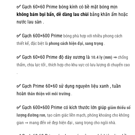
✅
Gạch 60×60 Prime
bóng kính có bề mặt bóng mịn
không bám bụi bẩn, dễ dàng lau chùi
bằng khăn ẩm hoặc
nước lau sàn
.
✅
Gạch 600×600 Prime
bóng phù hợp với nhiều phong cách
thiết kế, đặc biệt là
phong cách hiện đại, sang trọng
.
✅
Gạch 60×60 Prime độ dày xương là
10.4 ly (mm) ⇒
chống
thấm, chịu lực tốt , thích hợp cho khu vực có lưu lượng di chuyển cao
.
✅
Gạch Prime 60×60 sử dụng nguyên liệu xanh , tuần
hoàn
thân thiện với môi trường
.
✅
Gạch 600×600 Prime có kích thước lớn giúp
giảm thiểu số
lượng đường ron
, tạo cảm giác liền mạch, phóng khoáng cho không
gian ⇒ mang đến vẻ đẹp hiện đại , sang trọng cho ngôi nhà.