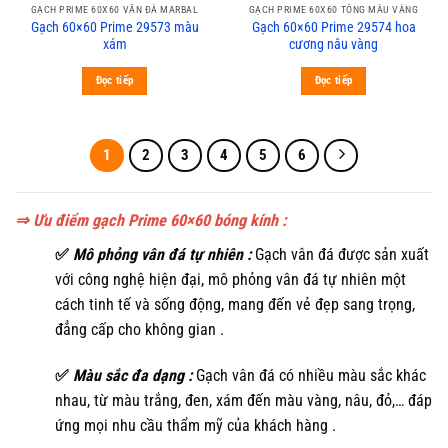
GẠCH PRIME 60X60 VÂN ĐÁ MARBAL
GẠCH PRIME 60X60 TÔNG MÀU VÀNG
Gạch 60×60 Prime 29573 màu
Gạch 60×60 Prime 29574 hoa
xám
cương nâu vàng
Đọc tiếp
Đọc tiếp
1
2
3
4
5
6
⇒ Ưu điểm gạch Prime 60×60 bóng kính :
✅
Mô phỏng vân đá tự nhiên :
Gạch vân đá được sản xuất
với công nghệ hiện đại, mô phỏng vân đá tự nhiên một
cách tinh tế và sống động, mang đến vẻ đẹp sang trọng,
đẳng cấp cho không gian .
✅
Màu sắc đa dạng :
Gạch vân đá có nhiều màu sắc khác
nhau, từ màu trắng, đen, xám đến màu vàng, nâu, đỏ,… đáp
ứng mọi nhu cầu thẩm mỹ của khách hàng .