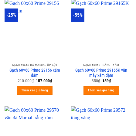
-25%
-55%
GẠCH 60X60 ĐÁ MARBAL ỐP CỘT
GẠCH 60×60 TRẮNG - XÁM
Gạch 60×60 Prime 29156 xám
Gạch 60×60 Prime 29165K vân
đậm
mây xám đậm
210.000
₫
157.000
₫
350
₫
159
₫
Thêm vào giỏ hàng
Thêm vào giỏ hàng