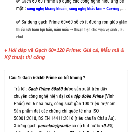
✅
Gạch 60 60 Prime áp dụng các công nghệ hiệu ứng bề
mặt :
công nghệ kháng khuẩn
;
công nghệ khắc kim – Carving
;…
.
✅
Sử dụng gạch Prime 60×60 sẽ có ít đường ron giúp
giảm
thiểu nơi bám bụi bẩn, nấm mốc ⇒
thuận tiện cho việc vệ sinh , lau
chùi
.
♦ Hỏi đáp về Gạch 60×120 Prime: Giá cả, Mẫu mã &
Kỹ thuật thi công
Câu 1: Gạch 60x60 Prime có tốt không ?
Trả lời:
Gạch Prime 60x60
được sản xuất trên dây
chuyền công nghệ hiện đại của
tập đoàn Prime
(Vĩnh
Phúc) với 6 nhà máy, công suất gần 100 triệu m²/năm.
Sản phẩm đạt các chứng chỉ quốc tế như ISO
50001:2018, BS EN 14411:2016 (tiêu chuẩn Châu Âu).
Xương gạch
porcelain/granite
có độ hút nước
<0.5%
,