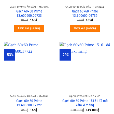
GẠCH 60×60 MÀU ĐẬM – MARBAL
GẠCH 60×60 MÀU ĐẬM – MARBAL
Gạch 60×60 Prime
Gạch 60×60 Prime
13.600600.09733
13.600600.09735
350
₫
165
₫
350
₫
165
₫
Thêm vào giỏ hàng
Thêm vào giỏ hàng
-53%
-29%
GẠCH 60×60 MÀU ĐẬM – MARBAL
GẠCH 60X60 PRIME ĐÁ MỜ
Gạch 60×60 Prime
Gạch 60×60 Prime 15161 đá mờ
13.600600.17722
xám xi măng
350
₫
165
₫
210.000
₫
149.000
₫