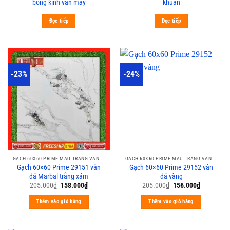
bóng kính vân mây
khuẩn
Đọc tiếp
Đọc tiếp
-23%
-24%
GẠCH 60X60 PRIME MÀU TRẮNG VÂN XÁM CALACATA
GẠCH 60X60 PRIME MÀU TRẮNG VÂN XÁM CALACATA
Gạch 60×60 Prime 29151 vân
Gạch 60×60 Prime 29152 vân
đá Marbal trắng xám
đá vàng
205.000
₫
158.000
₫
205.000
₫
156.000
₫
Thêm vào giỏ hàng
Thêm vào giỏ hàng