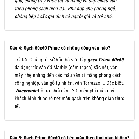
quả, chống trầy xước tốt và mang vẻ đẹp chiều sâu
theo phong cách hiện đại. Phù hợp cho phòng ngủ,
phòng bếp hoặc gia đình có người già và trẻ nhỏ.
Câu 4: Gạch 60x60 Prime có những dòng vân nào?
Trả lời: Chúng tôi sở hữu bộ sưu tập
gạch Prime 60x60
đa dạng: từ vân đá Marble (cẩm thạch) sắc nét, vân
mây nhẹ nhàng đến các mẫu vân xi măng phong cách
công nghiệp, vân gỗ tự nhiên, vân Terrazzo.... Đặc biệt,
Vinceramic
hỗ trợ phối cảnh 3D miễn phí giúp quý
khách hình dung rõ nét mẫu gạch trên không gian thực
tế.
Câu 5: Gạch Prime 60x60 có bền màu theo thời gian không?