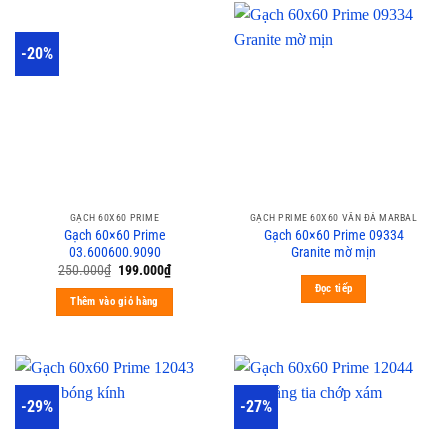
-20%
GẠCH 60X60 PRIME
GẠCH PRIME 60X60 VÂN ĐÁ MARBAL
Gạch 60×60 Prime
Gạch 60×60 Prime 09334
03.600600.9090
Granite mờ mịn
250.000
₫
199.000
₫
Đọc tiếp
Thêm vào giỏ hàng
-29%
-27%