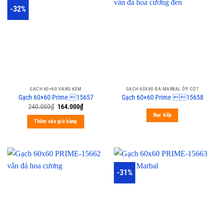
-32%
GẠCH 60×60 VÀNG KEM
GẠCH 60X60 ĐÁ MARBAL ỐP CỘT
Gạch 60×60 Prime 15657
Gạch 60×60 Prime 15658
240.000
₫
164.000
₫
Đọc tiếp
Thêm vào giỏ hàng
-31%