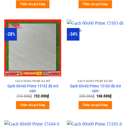
Thêm vào giỏ hàng
Thêm vào giỏ hàng
-28%
-34%
GẠCH 60X60 PRIME ĐÁ MỜ
GẠCH 60X60 PRIME ĐÁ MỜ
Gạch 60×60 Prime 15162 đá mờ
Gạch 60×60 Prime 15163 đá mờ
xám
xám
210.000
₫
152.000
₫
255.000
₫
168.000
₫
Thêm vào giỏ hàng
Thêm vào giỏ hàng