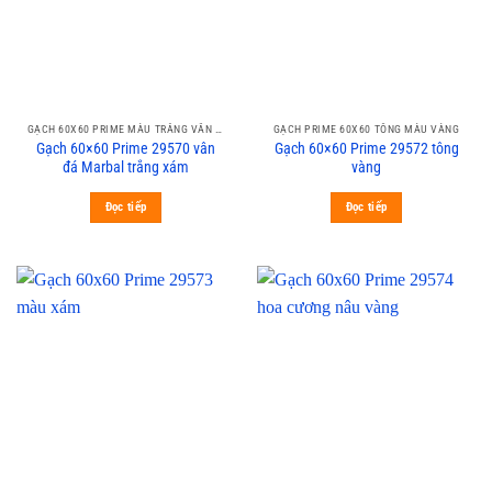
GẠCH 60X60 PRIME MÀU TRẮNG VÂN XÁM CALACATA
GẠCH PRIME 60X60 TÔNG MÀU VÀNG
Gạch 60×60 Prime 29570 vân
Gạch 60×60 Prime 29572 tông
đá Marbal trắng xám
vàng
Đọc tiếp
Đọc tiếp