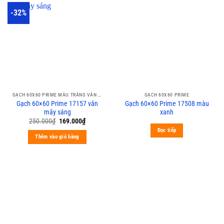
-32%
GẠCH 60X60 PRIME MÀU TRẮNG VÂN XÁM CALACATA
GẠCH 60X60 PRIME
Gạch 60×60 Prime 17157 vân
Gạch 60×60 Prime 17508 màu
mây sáng
xanh
250.000
₫
169.000
₫
Đọc tiếp
Thêm vào giỏ hàng