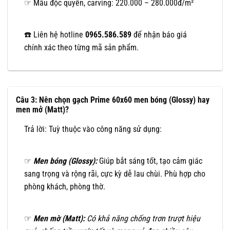
☞ Mẫu độc quyền, carving: 220.000 – 280.000đ/m²
☎️ Liên hệ hotline
0965.586.589
để nhận báo giá
chính xác theo từng mã sản phẩm.
Câu 3: Nên chọn gạch Prime 60x60 men bóng (Glossy) hay
men mở (Matt)?
Trả lời: Tuỳ thuộc vào công năng sử dụng:
☞
Men bóng (Glossy):
Giúp bắt sáng tốt, tạo cảm giác
sang trọng và rộng rãi, cực kỳ dễ lau chùi. Phù hợp cho
phòng khách, phòng thờ.
☞
Men mờ (Matt):
Có khả năng chống trơn trượt hiệu