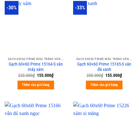
-30%
-33%
GẠCH 60X60 PRIME MÀU TRẮNG VÂN XÁM CALACATA
GẠCH 60X60 PRIME MÀU TRẮNG VÂN XÁM CALACATA
Gạch 60×60 Prime 15164-S vân
Gạch 60×60 Prime 15165-S vân
mây xám
đá xanh
220.000
₫
155.000
₫
230.000
₫
155.000
₫
Thêm vào giỏ hàng
Thêm vào giỏ hàng