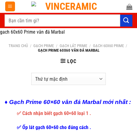
Chuyển
đến
Tìm
nội
kiếm:
dung
gach 60x60 Prime vân đá Marbal
TRANG CHỦ
/
GẠCH PRIME
/
GẠCH LÁT PRIME
/
GẠCH 60X60 PRIME
/
GẠCH PRIME 60X60 VÂN ĐÁ MARBAL
LỌC
♦ Gạch Prime 60×60 vân đá Marbal mới nhất :
✅ Cách nhận biết gạch 60×60 loại 1 .
✅ Ốp lát gạch 60×60 cho đúng cách .