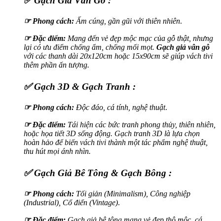
✅ Gạch Giả Vân Gỗ :
☞
Phong cách:
Ấm cúng, gần gũi với thiên nhiên
.
☞ Đặc điểm:
Mang đến vẻ đẹp mộc mạc của gỗ thật, nhưng
lại có ưu điểm chống ẩm, chống mối mọt.
Gạch giả vân gỗ
với các thanh dài 20x120cm hoặc 15x90cm sẽ giúp vách tivi
thêm phần ấn tượng.
✅ Gạch 3D & Gạch Tranh :
☞
Phong cách:
Độc đáo, cá tính, nghệ thuật
.
☞ Đặc điểm:
Tái hiện các bức tranh phong thủy, thiên nhiên,
hoặc họa tiết 3D sống động. Gạch tranh 3D là lựa chọn
hoàn hảo để biến vách tivi thành một tác phẩm nghệ thuật,
thu hút mọi ánh nhìn.
✅ Gạch Giả Bê Tông & Gạch Bông :
☞
Phong cách:
Tối giản (Minimalism), Công nghiệp
(Industrial), Cổ điển (Vintage)
.
☞ Đặc điểm:
Gạch giả bê tông mang vẻ đẹp thô mộc, cá