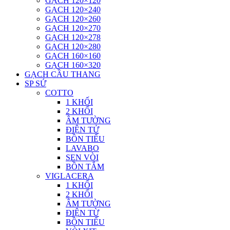
GẠCH 120×120
GẠCH 120×240
GẠCH 120×260
GẠCH 120×270
GẠCH 120×278
GẠCH 120×280
GẠCH 160×160
GẠCH 160×320
GẠCH CẦU THANG
SP SỨ
COTTO
1 KHỐI
2 KHỐI
ÂM TƯỜNG
ĐIỆN TỬ
BỒN TIỂU
LAVABO
SEN VÒI
BỒN TẮM
VIGLACERA
1 KHỐI
2 KHỐI
ÂM TƯỜNG
ĐIỆN TỪ
BỒN TIỂU