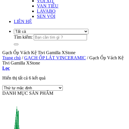
VÒI XỊT
VAN TIỂU
LAVABO
SEN VÒI
LIÊN HỆ
Tìm kiếm:
Gạch Ốp Vách Kệ Tivi Gamilla XStone
Trang chủ
/
GẠCH ỐP LÁT VINCERAMIC
/
Gạch Ốp Vách Kệ
Tivi Gamilla XStone
Lọc
Hiển thị tất cả 6 kết quả
DANH MỤC SẢN PHẨM