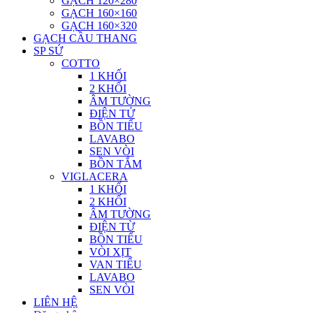
GẠCH 120×280
GẠCH 160×160
GẠCH 160×320
GẠCH CẦU THANG
SP SỨ
COTTO
1 KHỐI
2 KHỐI
ÂM TƯỜNG
ĐIỆN TỬ
BỒN TIỂU
LAVABO
SEN VÒI
BỒN TẮM
VIGLACERA
1 KHỐI
2 KHỐI
ÂM TƯỜNG
ĐIỆN TỪ
BỒN TIỂU
VÒI XỊT
VAN TIỂU
LAVABO
SEN VÒI
LIÊN HỆ