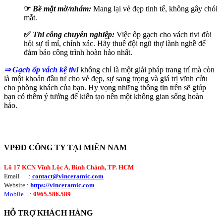
☞
Bề mặt mờ/nhám:
Mang lại vẻ đẹp tinh tế, không gây chói
mắt.
✅
Thi công chuyên nghiệp:
Việc ốp gạch cho vách tivi đòi
hỏi sự tỉ mỉ, chính xác. Hãy thuê đội ngũ thợ lành nghề để
đảm bảo công trình hoàn hảo nhất.
⇒ Gạch ốp vách kệ tivi
không chỉ là một giải pháp trang trí mà còn
là một khoản đầu tư cho vẻ đẹp, sự sang trọng và giá trị vĩnh cửu
cho phòng khách của bạn. Hy vọng những thông tin trên sẽ giúp
bạn có thêm ý tưởng để kiến tạo nên một không gian sống hoàn
hảo.
VPĐD CÔNG TY TẠI MIỀN NAM
Lô 17 KCN Vĩnh Lộc A, Bình Chánh, TP. HCM
Email :
contact@vinceramic.com
Website :
https://vinceramic.com
Mobile
:
0965.586.589
HỖ TRỢ KHÁCH HÀNG