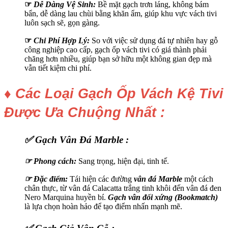
☞
Dễ Dàng Vệ Sinh:
Bề mặt gạch trơn láng, không bám
bẩn, dễ dàng lau chùi bằng khăn ẩm, giúp khu vực vách tivi
luôn sạch sẽ, gọn gàng.
☞
Chi Phí Hợp Lý:
So với việc sử dụng đá tự nhiên hay gỗ
công nghiệp cao cấp, gạch ốp vách tivi có giá thành phải
chăng hơn nhiều, giúp bạn sở hữu một không gian đẹp mà
vẫn tiết kiệm chi phí.
♦ Các Loại Gạch Ốp Vách Kệ Tivi
Được Ưa Chuộng Nhất :
✅ Gạch Vân Đá Marble :
☞
Phong cách:
Sang trọng, hiện đại, tinh tế.
☞ Đặc điểm:
Tái hiện các đường
vân đá Marble
một cách
chân thực, từ vân đá Calacatta trắng tinh khôi đến vân đá đen
Nero Marquina huyền bí.
Gạch vân đối xứng (Bookmatch)
là lựa chọn hoàn hảo để tạo điểm nhấn mạnh mẽ.