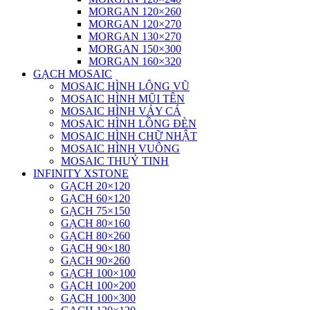
MORGAN 120×260
MORGAN 120×270
MORGAN 130×270
MORGAN 150×300
MORGAN 160×320
GẠCH MOSAIC
MOSAIC HÌNH LÔNG VŨ
MOSAIC HÌNH MŨI TÊN
MOSAIC HÌNH VẢY CÁ
MOSAIC HÌNH LỒNG ĐÈN
MOSAIC HÌNH CHỮ NHẬT
MOSAIC HÌNH VUÔNG
MOSAIC THUỶ TINH
INFINITY XSTONE
GẠCH 20×120
GẠCH 60×120
GẠCH 75×150
GẠCH 80×160
GẠCH 80×260
GẠCH 90×180
GẠCH 90×260
GẠCH 100×100
GẠCH 100×200
GẠCH 100×300