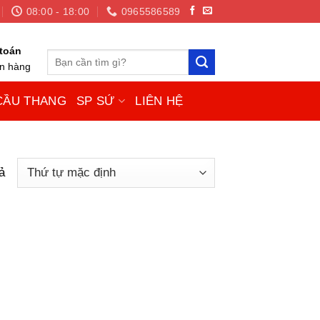
08:00 - 18:00
0965586589
toán
Tìm
ận hàng
kiếm:
CẦU THANG
SP SỨ
LIÊN HỆ
ả
: