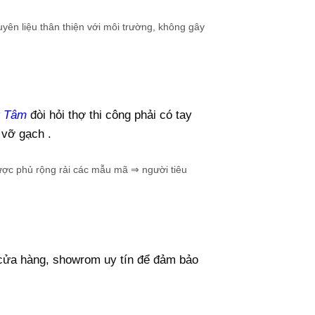
ên liệu thân thiện với môi trường, không gây
g Tâm
đòi hỏi thợ thi công phải có tay
 vỡ gạch .
ợc phủ rộng rải các mẫu mã ⇒ người tiêu
cửa hàng, showrom uy tín để đảm bảo
.