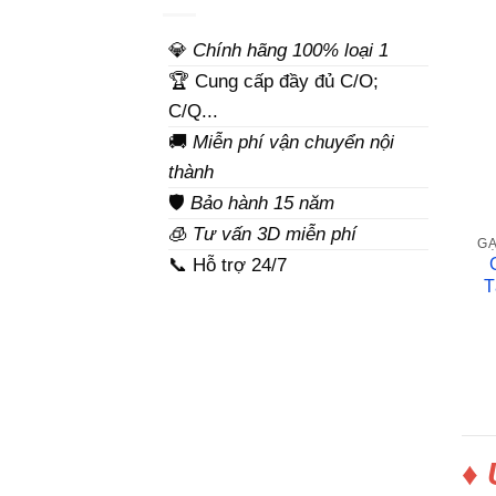
💎
Chính hãng 100% loại 1
🏆 Cung cấp đầy đủ C/O;
C/Q...
🚚
Miễn phí vận chuyển nội
thành
🛡️
Bảo hành 15 năm
🧊
Tư vấn 3D miễn phí
GẠ
📞 Hỗ trợ 24/7
T
♦ 