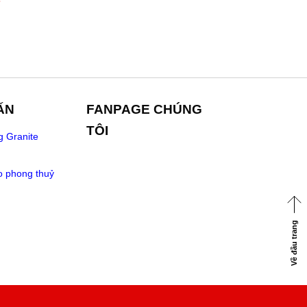
ẤN
FANPAGE CHÚNG
TÔI
g Granite
o phong thuỷ
Về đầu trang