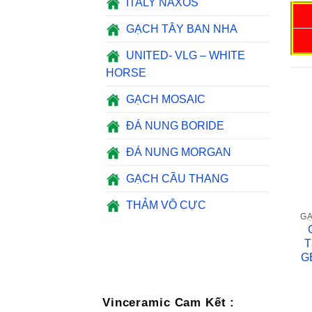
ITALY NAXOS
GẠCH TÂY BAN NHA
UNITED- VLG – WHITE
HORSE
GẠCH MOSAIC
ĐÁ NUNG BORIDE
ĐÁ NUNG MORGAN
GẠCH CẦU THANG
THẢM VÔ CỰC
GẠ
T
G
Vinceramic Cam Kết :