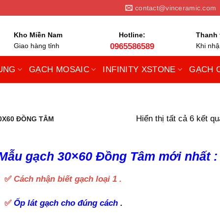
contact@vinceramic.com
Kho Miền Nam
Hotline:
Thanh 
Giao hàng tỉnh
0965586589
Khi nh
UNG
GẠCH MOSAIC
INFINITY XSTONE
GẠCH 
Hiển thị tất cả 6 kết qu
0X60 ĐỒNG TÂM
Mẫu gạch 30×60 Đồng Tâm mới nhất 
✅
Cách nhận biết gạch loại 1 .
✅
Ốp lát gạch cho đúng cách
.