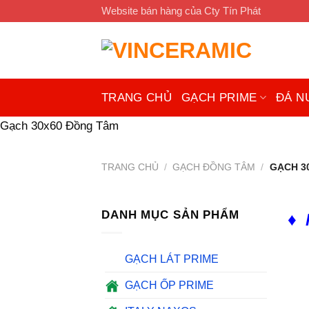
Chuyển
Website bán hàng của Cty Tín Phát
đến
nội
dung
TRANG CHỦ
GẠCH PRIME
ĐÁ N
Gạch 30x60 Đồng Tâm
TRANG CHỦ
/
GẠCH ĐỒNG TÂM
/
GẠCH 3
DANH MỤC SẢN PHẨM
♦ 
GẠCH LÁT PRIME
GẠCH ỐP PRIME