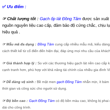
✅
Ưu điểm :
☞ Chất lượng tốt :
Gạch ốp lát Đồng Tâm
được sản xuất 
nguồn nguyên liệu cao cấp, đảm bảo độ cứng chắc, chịu l
hiệu quả .
☞
Mẫu mã đa dạng :
Đồng Tâm
cung cấp nhiều mẫu mã, kiểu dáng
cách thiết kế từ cổ điển đến hiện đại, đáp ứng mọi nhu cầu của khác
☞
Giá thành hợp lý :
So với các thương hiệu gạch lát nền cao cấp k
cạnh tranh hơn, phù hợp với khả năng tài chính của nhiều gia đình V
☞
Dễ dàng vệ sinh :
Bề mặt men
gạch Đồng Tâm
nhẵn mịn, ít bám b
thời gian và công sức cho người sử dụng.
☞
Độ bền cao :
Gạch Đồng Tâm
có độ bền màu cao, không bị phai 
dài cho công trình.