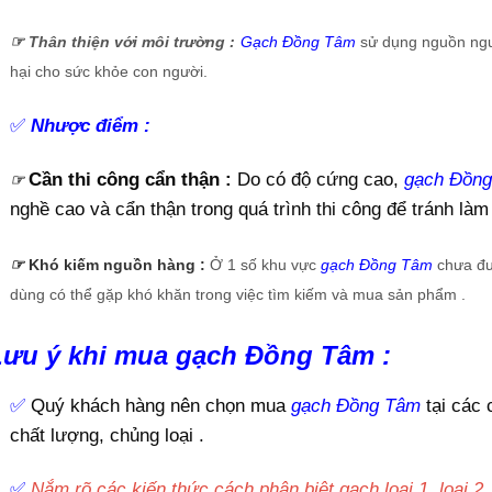
☞
Thân thiện với môi trường :
Gạch Đồng Tâm
sử dụng nguồn nguy
hại cho sức khỏe con người.
✅
Nhược điểm :
Cần thi công cẩn thận :
Do có độ cứng cao,
gạch Đồn
☞
nghề cao và cẩn thận trong quá trình thi công để tránh làm
☞
Khó kiếm nguồn hàng :
Ở 1 số khu vực
gạch Đồng Tâm
chưa đư
dùng có thể gặp khó khăn trong việc tìm kiếm và mua sản phẩm .
Lưu ý khi mua gạch Đồng Tâm :
✅
Quý khách hàng nên chọn mua
gạch Đồng Tâm
tại các 
chất lượng, chủng loại .
✅
Nắm rõ các kiến thức cách phân biệt gạch loại 1, loại 2