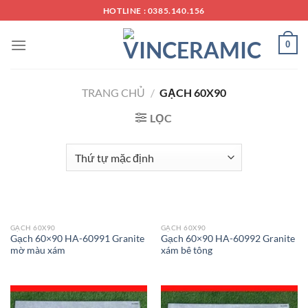
Chuyển
HOTLINE : 0385.140.156
đến
nội
0
dung
TRANG CHỦ
/
GẠCH 60X90
LỌC
GẠCH 60X90
GẠCH 60X90
Gạch 60×90 HA-60991 Granite
Gạch 60×90 HA-60992 Granite
mờ màu xám
xám bê tông