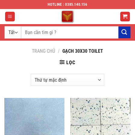
Chuyển
HOTLINE : 0385.140.156
đến
nội
dung
Tìm
kiếm:
TRANG CHỦ
/
GẠCH 30X30 TOILET
LỌC