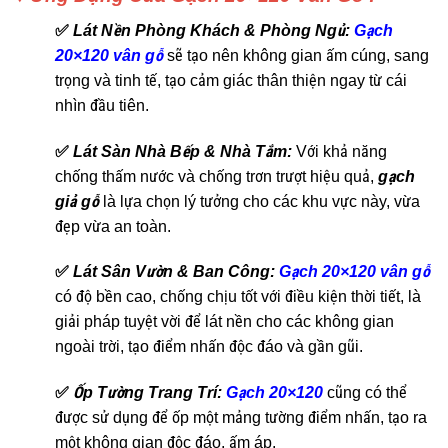
✅
Lát Nền Phòng Khách & Phòng Ngủ:
Gạch
20×120 vân gỗ
sẽ tạo nên không gian ấm cúng, sang
trọng và tinh tế, tạo cảm giác thân thiện ngay từ cái
nhìn đầu tiên.
✅
Lát Sàn Nhà Bếp & Nhà Tắm:
Với khả năng
chống thấm nước và chống trơn trượt hiệu quả,
gạch
giả gỗ
là lựa chọn lý tưởng cho các khu vực này, vừa
đẹp vừa an toàn.
✅
Lát Sân Vườn & Ban Công:
Gạch 20×120 vân gỗ
có độ bền cao, chống chịu tốt với điều kiện thời tiết, là
giải pháp tuyệt vời để lát nền cho các không gian
ngoài trời, tạo điểm nhấn độc đáo và gần gũi.
✅
Ốp Tường Trang Trí:
Gạch 20×120
cũng có thể
được sử dụng để ốp một mảng tường điểm nhấn, tạo ra
một không gian độc đáo, ấm áp.