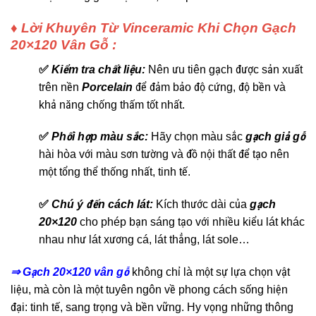
♦ Lời Khuyên Từ Vinceramic Khi Chọn Gạch
20×120 Vân Gỗ :
✅
Kiểm tra chất liệu:
Nên ưu tiên gạch được sản xuất
trên nền
Porcelain
để đảm bảo độ cứng, độ bền và
khả năng chống thấm tốt nhất.
✅
Phối hợp màu sắc:
Hãy chọn màu sắc
gạch giả gỗ
hài hòa với màu sơn tường và đồ nội thất để tạo nên
một tổng thể thống nhất, tinh tế.
✅
Chú ý đến cách lát:
Kích thước dài của
gạch
20×120
cho phép bạn sáng tạo với nhiều kiểu lát khác
nhau như lát xương cá, lát thẳng, lát sole…
⇒ Gạch 20×120 vân gỗ
không chỉ là một sự lựa chọn vật
liệu, mà còn là một tuyên ngôn về phong cách sống hiện
đại: tinh tế, sang trọng và bền vững. Hy vọng những thông