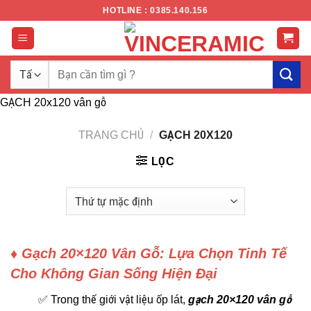
Chuyển
HOTLINE : 0385.140.156
đến
nội
dung
Tìm
kiếm:
GẠCH 20x120 vân gỗ
TRANG CHỦ
/
GẠCH 20X120
LỌC
♦ Gạch 20×120 Vân Gỗ: Lựa Chọn Tinh Tế
Cho Không Gian Sống Hiện Đại
✅ Trong thế giới vật liệu ốp lát,
gạch 20×120 vân gỗ