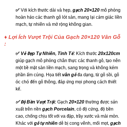
✅
Với kích thước dài và hẹp,
gạch 20×120
mô phỏng
hoàn hảo các thanh gỗ lót sàn, mang lại cảm giác liền
mạch, tự nhiên và mở rộng không gian.
♦ Lợi Ích Vượt Trội Của Gạch 20×120 Vân Gỗ
:
✅
Vẻ Đẹp Tự Nhiên, Tinh Tế:
Kích thước
20x120cm
giúp gạch mô phỏng chân thực các thanh gỗ, tạo nên
một bề mặt sàn liền mạch, sang trọng và không kém
phần ấm cúng. Họa tiết
vân gỗ
đa dạng, từ gỗ sồi, gỗ
óc chó đến gỗ thông, đáp ứng mọi phong cách thiết
kế.
✅ Độ Bền Vượt Trội:
Gạch
20×120
thường được sản
xuất trên nền
gạch
Porcelain
, có độ cứng, độ bền
cao, chống chịu tốt với va đập, trầy xước và mài mòn.
Khác với
gỗ tự nhiên
dễ bị cong vênh, mối mọt,
gạch