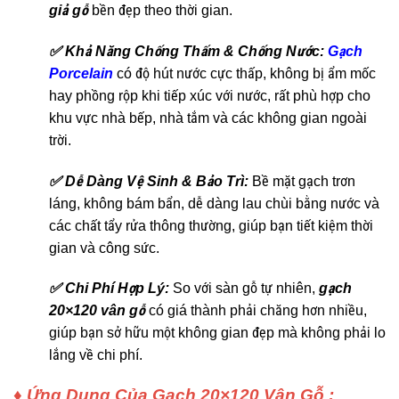
giả gỗ
bền đẹp theo thời gian.
✅ Khả Năng Chống Thấm & Chống Nước:
Gạch
Porcelain
có độ hút nước cực thấp, không bị ẩm mốc
hay phồng rộp khi tiếp xúc với nước, rất phù hợp cho
khu vực nhà bếp, nhà tắm và các không gian ngoài
trời.
✅
Dễ Dàng Vệ Sinh & Bảo Trì:
Bề mặt gạch trơn
láng, không bám bẩn, dễ dàng lau chùi bằng nước và
các chất tẩy rửa thông thường, giúp bạn tiết kiệm thời
gian và công sức.
✅ Chi Phí Hợp Lý:
So với sàn gỗ tự nhiên,
gạch
20×120 vân gỗ
có giá thành phải chăng hơn nhiều,
giúp bạn sở hữu một không gian đẹp mà không phải lo
lắng về chi phí.
♦ Ứng Dụng Của Gạch 20×120 Vân Gỗ :