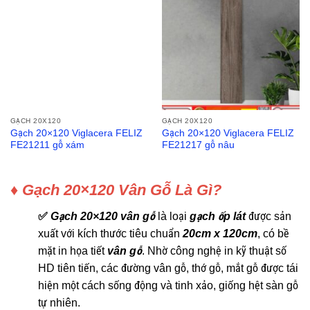
GẠCH 20X120
GẠCH 20X120
Gạch 20×120 Viglacera FELIZ
Gạch 20×120 Viglacera FELIZ
FE21211 gỗ xám
FE21217 gỗ nâu
♦ Gạch 20×120 Vân Gỗ Là Gì?
✅
Gạch 20×120 vân gỗ
là loại
gạch ốp lát
được sản
xuất với kích thước tiêu chuẩn
20cm x 120cm
, có bề
mặt in họa tiết
vân gỗ
. Nhờ công nghệ in kỹ thuật số
HD tiên tiến, các đường vân gỗ, thớ gỗ, mắt gỗ được tái
hiện một cách sống động và tinh xảo, giống hệt sàn gỗ
tự nhiên.