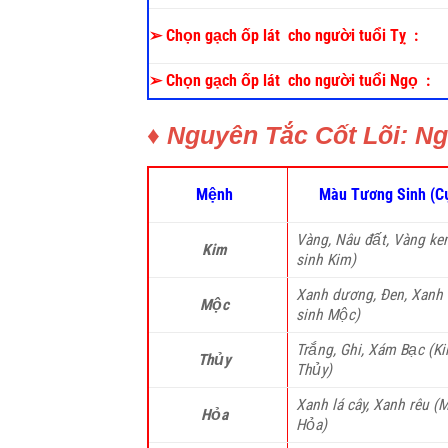
➢
Chọn gạch ốp lát cho người tuổi Tỵ :
➢
Chọn gạch ốp lát cho người tuổi Ngọ :
♦ Nguyên Tắc Cốt Lõi: 
Mệnh
Màu Tương Sinh (C
Vàng, Nâu đất, Vàng ke
Kim
sinh Kim)
Xanh dương, Đen, Xanh 
Mộc
sinh Mộc)
Trắng, Ghi, Xám Bạc (K
Thủy
Thủy)
Xanh lá cây, Xanh rêu (
Hỏa
Hỏa)