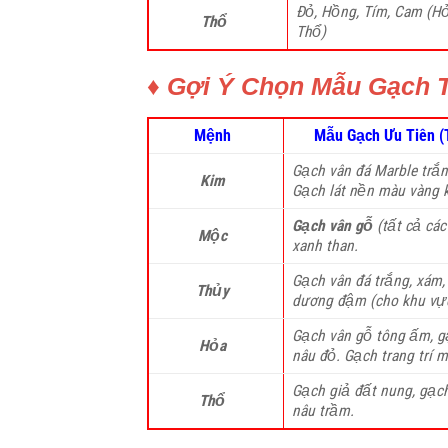
Đỏ, Hồng, Tím, Cam (Hỏ
Thổ
Thổ)
♦ Gợi Ý Chọn Mẫu Gạch 
Mệnh
Mẫu Gạch Ưu Tiên 
Gạch vân đá Marble trắn
Kim
Gạch lát nền màu vàng k
Gạch vân gỗ
(tất cả các
Mộc
xanh than.
Gạch vân đá trắng, xám
Thủy
dương đậm (cho khu vự
Gạch vân gỗ tông ấm, g
Hỏa
nâu đỏ. Gạch trang trí 
Gạch giả đất nung, gạch
Thổ
nâu trầm.