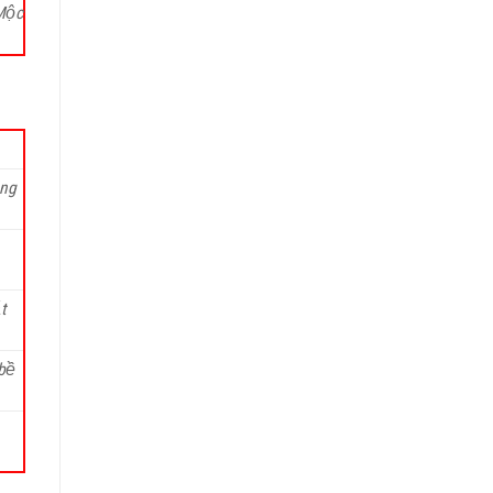
(Mộc
óng
t
 bề