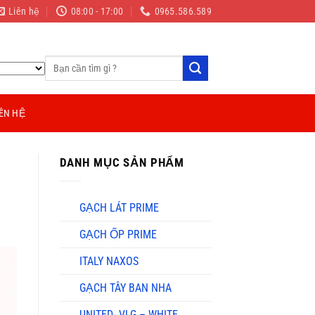
Liên hệ
08:00 - 17:00
0965.586.589
Tìm
kiếm:
IÊN HỆ
DANH MỤC SẢN PHẨM
GẠCH LÁT PRIME
GẠCH ỐP PRIME
ITALY NAXOS
GẠCH TÂY BAN NHA
UNITED- VLG – WHITE