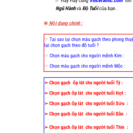
✅ Hãy Hãy cùng
Vinceramic.com
tìm 
Ngũ Hành
và
Độ Tuổi
của bạn .
❇️
Nội dung chính :
☞
Tại sao lại chọn màu gạch theo phong thuỷ
lại chọn gạch theo độ tuổi ?
☞
Chọn màu gạch cho người mệnh Kim :
☞
Chọn màu gạch cho người mệnh Mộc :
➢
Chọn gạch ốp lát cho người tuổi Tý :
➢
Chọn gạch ốp lát cho người tuổi Hợi :
➢
Chọn gạch ốp lát cho người tuổi Sửu :
➢
Chọn gạch ốp lát cho người tuổi Dần :
➢
Chọn gạch ốp lát cho người tuổi Thìn :