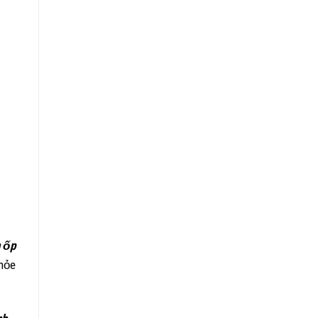
 ốp
hỏe