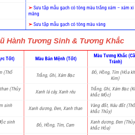
➢
Sưu tập mẫu gạch có tông màu trắng xám – xám xi
măng
➢
Sưu tập mẫu gạch có tông màu vàng
Ngũ Hành Tương Sinh & Tương Khắc
Màu Tương Khắc (C
ực Tốt)
Màu Bản Mệnh (Tốt)
Tránh)
m (Thổ
Đỏ, Hồng, Tím (Hỏa k
Trắng, Ghi, Xám Bạc
Kim)
than (Thủy
Trắng, Ghi, Xám Bạc (K
Xanh lá cây, Xanh rêu
khắc Mộc)
im sinh
Vàng đất, Nâu đất (Th
Xanh dương, Đen, Xanh than
khắc Thủy)
Mộc sinh
Xanh dương, Đen (Thủy
Đỏ, Hồng, Tím, Cam
khắc Hỏa)