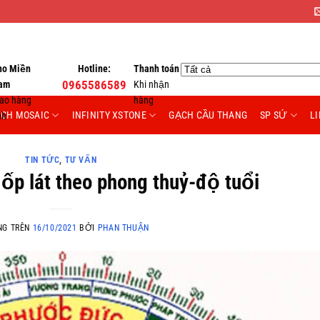
ho Miền
Hotline:
Thanh toán
am
0965586589
Khi nhận
iao hàng
hàng
CH MOSAIC
INFINITY XSTONE
GẠCH CẦU THANG
SP SỨ
L
nh
TIN TỨC
,
TƯ VẤN
p lát theo phong thuỷ-độ tuổi
NG TRÊN
16/10/2021
BỞI
PHAN THUẬN