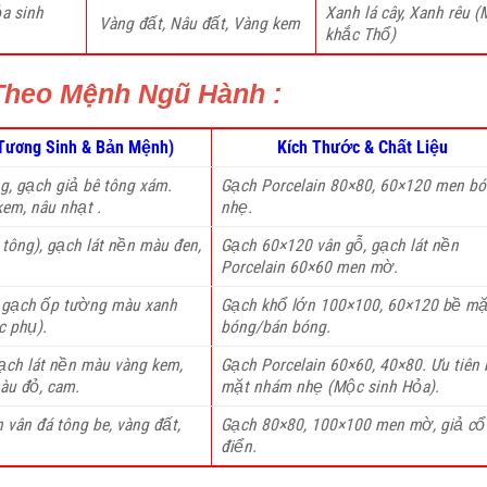
a sinh
Xanh lá cây, Xanh rêu 
Vàng đất, Nâu đất, Vàng kem
khắc Thổ)
Theo Mệnh Ngũ Hành :
(Tương Sinh & Bản Mệnh)
Kích Thước & Chất Liệu
g, gạch giả bê tông xám.
Gạch Porcelain 80×80, 60×120 men b
em, nâu nhạt .
nhẹ.
 tông), gạch lát nền màu đen,
Gạch 60×120 vân gỗ, gạch lát nền
Porcelain 60×60 men mờ.
, gạch ốp tường màu xanh
Gạch khổ lớn 100×100, 60×120 bề mặ
c phụ).
bóng/bán bóng.
ạch lát nền màu vàng kem,
Gạch Porcelain 60×60, 40×80. Ưu tiên
màu đỏ, cam.
mặt nhám nhẹ (Mộc sinh Hỏa).
 vân đá tông be, vàng đất,
Gạch 80×80, 100×100 men mờ, giả cổ
điển.