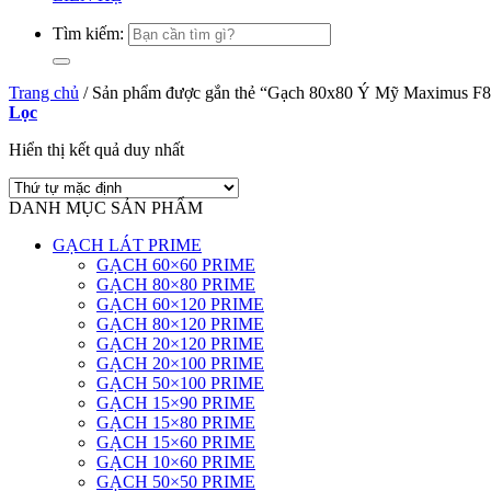
Tìm kiếm:
Trang chủ
/
Sản phẩm được gắn thẻ “Gạch 80x80 Ý Mỹ Maximus F
Lọc
Hiển thị kết quả duy nhất
DANH MỤC SẢN PHẨM
GẠCH LÁT PRIME
GẠCH 60×60 PRIME
GẠCH 80×80 PRIME
GẠCH 60×120 PRIME
GẠCH 80×120 PRIME
GẠCH 20×120 PRIME
GẠCH 20×100 PRIME
GẠCH 50×100 PRIME
GẠCH 15×90 PRIME
GẠCH 15×80 PRIME
GẠCH 15×60 PRIME
GẠCH 10×60 PRIME
GẠCH 50×50 PRIME