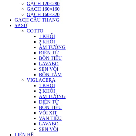
GẠCH 120×280
GẠCH 160×160
GẠCH 160×320
GẠCH CẦU THANG
SP SỨ
COTTO
1 KHỐI
2 KHỐI
ÂM TƯỜNG
ĐIỆN TỬ
BỒN TIỂU
LAVABO
SEN VÒI
BỒN TẮM
VIGLACERA
1 KHỐI
2 KHỐI
ÂM TƯỜNG
ĐIỆN TỪ
BỒN TIỂU
VÒI XỊT
VAN TIỂU
LAVABO
SEN VÒI
LIÊN HỆ