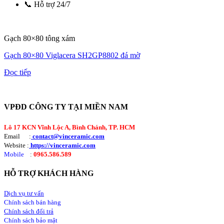
📞 Hỗ trợ 24/7
Gạch 80×80 tông xám
Gạch 80×80 Viglacera SH2GP8802 đá mờ
Đọc tiếp
VPĐD CÔNG TY TẠI MIỀN NAM
Lô 17 KCN Vĩnh Lộc A, Bình Chánh, TP. HCM
Email :
contact@vinceramic.com
Website :
https://vinceramic.com
Mobile
:
0965.586.589
HỖ TRỢ KHÁCH HÀNG
Dịch vụ tư vấn
Chính sách bán hàng
Chính sách đổi trả
Chính sách bảo mật