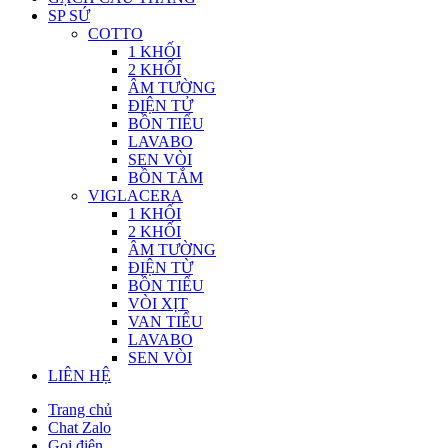
SP SỨ
COTTO
1 KHỐI
2 KHỐI
ÂM TƯỜNG
ĐIỆN TỬ
BỒN TIỂU
LAVABO
SEN VÒI
BỒN TẮM
VIGLACERA
1 KHỐI
2 KHỐI
ÂM TƯỜNG
ĐIỆN TỪ
BỒN TIỂU
VÒI XỊT
VAN TIỂU
LAVABO
SEN VÒI
LIÊN HỆ
Trang chủ
Chat Zalo
Gọi điện