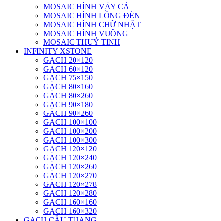
MOSAIC HÌNH VẢY CÁ
MOSAIC HÌNH LỒNG ĐÈN
MOSAIC HÌNH CHỮ NHẬT
MOSAIC HÌNH VUÔNG
MOSAIC THUỶ TINH
INFINITY XSTONE
GẠCH 20×120
GẠCH 60×120
GẠCH 75×150
GẠCH 80×160
GẠCH 80×260
GẠCH 90×180
GẠCH 90×260
GẠCH 100×100
GẠCH 100×200
GẠCH 100×300
GẠCH 120×120
GẠCH 120×240
GẠCH 120×260
GẠCH 120×270
GẠCH 120×278
GẠCH 120×280
GẠCH 160×160
GẠCH 160×320
GẠCH CẦU THANG