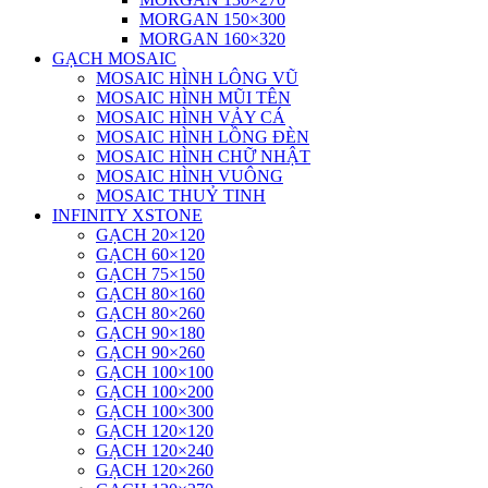
MORGAN 150×300
MORGAN 160×320
GẠCH MOSAIC
MOSAIC HÌNH LÔNG VŨ
MOSAIC HÌNH MŨI TÊN
MOSAIC HÌNH VẢY CÁ
MOSAIC HÌNH LỒNG ĐÈN
MOSAIC HÌNH CHỮ NHẬT
MOSAIC HÌNH VUÔNG
MOSAIC THUỶ TINH
INFINITY XSTONE
GẠCH 20×120
GẠCH 60×120
GẠCH 75×150
GẠCH 80×160
GẠCH 80×260
GẠCH 90×180
GẠCH 90×260
GẠCH 100×100
GẠCH 100×200
GẠCH 100×300
GẠCH 120×120
GẠCH 120×240
GẠCH 120×260