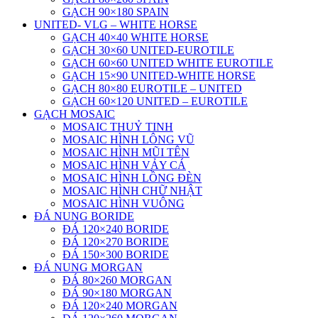
GẠCH 90×180 SPAIN
UNITED- VLG – WHITE HORSE
GẠCH 40×40 WHITE HORSE
GẠCH 30×60 UNITED-EUROTILE
GẠCH 60×60 UNITED WHITE EUROTILE
GẠCH 15×90 UNITED-WHITE HORSE
GẠCH 80×80 EUROTILE – UNITED
GẠCH 60×120 UNITED – EUROTILE
GẠCH MOSAIC
MOSAIC THUỶ TINH
MOSAIC HÌNH LÔNG VŨ
MOSAIC HÌNH MŨI TÊN
MOSAIC HÌNH VẢY CÁ
MOSAIC HÌNH LỒNG ĐÈN
MOSAIC HÌNH CHỮ NHẬT
MOSAIC HÌNH VUÔNG
ĐÁ NUNG BORIDE
ĐÁ 120×240 BORIDE
ĐÁ 120×270 BORIDE
ĐÁ 150×300 BORIDE
ĐÁ NUNG MORGAN
ĐÁ 80×260 MORGAN
ĐÁ 90×180 MORGAN
ĐÁ 120×240 MORGAN