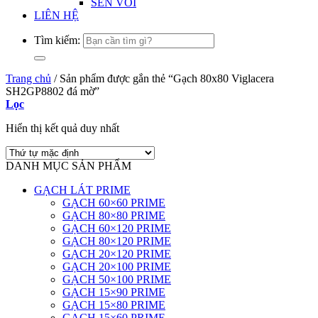
SEN VÒI
LIÊN HỆ
Tìm kiếm:
Trang chủ
/
Sản phẩm được gắn thẻ “Gạch 80x80 Viglacera
SH2GP8802 đá mờ”
Lọc
Hiển thị kết quả duy nhất
DANH MỤC SẢN PHẨM
GẠCH LÁT PRIME
GẠCH 60×60 PRIME
GẠCH 80×80 PRIME
GẠCH 60×120 PRIME
GẠCH 80×120 PRIME
GẠCH 20×120 PRIME
GẠCH 20×100 PRIME
GẠCH 50×100 PRIME
GẠCH 15×90 PRIME
GẠCH 15×80 PRIME
GẠCH 15×60 PRIME