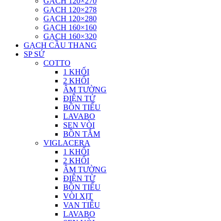
GẠCH 120×270
GẠCH 120×278
GẠCH 120×280
GẠCH 160×160
GẠCH 160×320
GẠCH CẦU THANG
SP SỨ
COTTO
1 KHỐI
2 KHỐI
ÂM TƯỜNG
ĐIỆN TỬ
BỒN TIỂU
LAVABO
SEN VÒI
BỒN TẮM
VIGLACERA
1 KHỐI
2 KHỐI
ÂM TƯỜNG
ĐIỆN TỪ
BỒN TIỂU
VÒI XỊT
VAN TIỂU
LAVABO