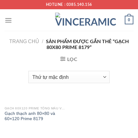
Chuyển
HOTLINE : 0385.140.156
đến
nội
0
dung
TRANG CHỦ
/
SẢN PHẨM ĐƯỢC GẮN THẺ “GẠCH
80X80 PRIME 8179”
LỌC
GẠCH 60X120 PRIME TÔNG MÀU VÀNG
Gạch thạch anh 80×80 và
60×120 Prime 8179