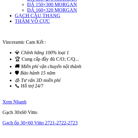
ĐÁ 150×300 MORGAN
ĐÁ 160×320 MORGAN
GẠCH CẦU THANG
THẢM VÔ CỰC
Vinceramic Cam Kết :
💎
Chính hãng 100% loại 1
🏆 Cung cấp đầy đủ C/O; C/Q...
🚚
Miễn phí vận chuyển nội thành
🛡️
Bảo hành 15 năm
🧊
Tư vấn 3D miễn phí
📞 Hỗ trợ 24/7
Xem Nhanh
Gạch 30x60 Vitto
Gạch ốp 30×60 Vitto 2721-2722-2723