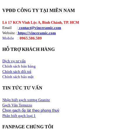
VPĐD CÔNG TY TẠI MIỀN NAM
Lô 17 KCN Vĩnh Lộc A, Bình Chánh, TP. HCM
Email :
contact@vinceramic.com
Website :
https://vinceramic.com
Mobile
:
0965.586.589
HỖ TRỢ KHÁCH HÀNG
Dịch vụ tư vấn
Chính sách bán hàng
Chính sách đổi trả
Chính sách bảo mật
TIN TỨC TƯ VẤN
Nhận biết gạch xương Granite
Gạch Vân Terrazzo
Chọn gạch ốp lát theo phong thuỷ
Phân biết gạch loại 1
FANPAGE CHÚNG TÔI