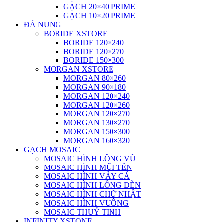
GẠCH 20×40 PRIME
GẠCH 10×20 PRIME
ĐÁ NUNG
BORIDE XSTORE
BORIDE 120×240
BORIDE 120×270
BORIDE 150×300
MORGAN XSTORE
MORGAN 80×260
MORGAN 90×180
MORGAN 120×240
MORGAN 120×260
MORGAN 120×270
MORGAN 130×270
MORGAN 150×300
MORGAN 160×320
GẠCH MOSAIC
MOSAIC HÌNH LÔNG VŨ
MOSAIC HÌNH MŨI TÊN
MOSAIC HÌNH VẢY CÁ
MOSAIC HÌNH LỒNG ĐÈN
MOSAIC HÌNH CHỮ NHẬT
MOSAIC HÌNH VUÔNG
MOSAIC THUỶ TINH
INFINITY XSTONE