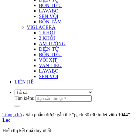
BỒN TIỂU
LAVABO
SEN VÒI
BỒN TẮM
VIGLACERA
1 KHỐI
2 KHỐI
ÂM TƯỜNG
ĐIỆN TỪ
BỒN TIỂU
VÒI XỊT
VAN TIỂU
LAVABO
SEN VÒI
LIÊN HỆ
Tìm kiếm:
Trang chủ
/
Sản phẩm được gắn thẻ “gạch 30x30 toilet vitto 1044”
Lọc
Hiển thị kết quả duy nhất