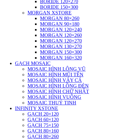
BORIDE 120×270
BORIDE 150×300
MORGAN XSTORE
MORGAN 80×260
MORGAN 90×180
MORGAN 120×240
MORGAN 120×260
MORGAN 120×270
MORGAN 130×270
MORGAN 150×300
MORGAN 160×320
GẠCH MOSAIC
MOSAIC HÌNH LÔNG VŨ
MOSAIC HÌNH MŨI TÊN
MOSAIC HÌNH VẢY CÁ
MOSAIC HÌNH LỒNG ĐÈN
MOSAIC HÌNH CHỮ NHẬT
MOSAIC HÌNH VUÔNG
MOSAIC THUỶ TINH
INFINITY XSTONE
GẠCH 20×120
GẠCH 60×120
GẠCH 75×150
GẠCH 80×160
GẠCH 80×260