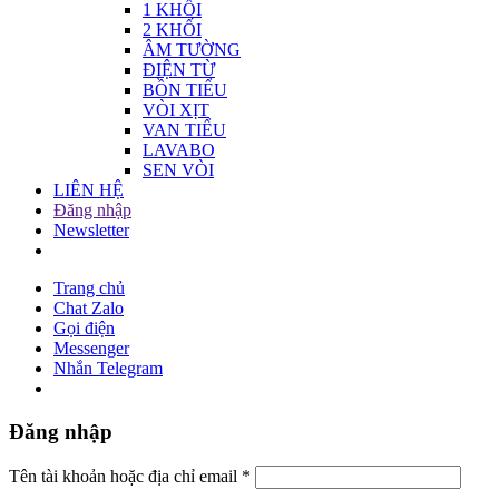
1 KHỐI
2 KHỐI
ÂM TƯỜNG
ĐIỆN TỪ
BỒN TIỂU
VÒI XỊT
VAN TIỂU
LAVABO
SEN VÒI
LIÊN HỆ
Đăng nhập
Newsletter
Trang chủ
Chat Zalo
Gọi điện
Messenger
Nhắn Telegram
Đăng nhập
Tên tài khoản hoặc địa chỉ email
*