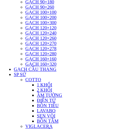
GẠCH 90×180
GẠCH 90×260
GẠCH 100×100
GẠCH 100×200
GẠCH 100×300
GẠCH 120×120
GẠCH 120×240
GẠCH 120×260
GẠCH 120×270
GẠCH 120×278
GẠCH 120×280
GẠCH 160×160
GẠCH 160×320
GẠCH CẦU THANG
SP SỨ
COTTO
1 KHỐI
2 KHỐI
ÂM TƯỜNG
ĐIỆN TỬ
BỒN TIỂU
LAVABO
SEN VÒI
BỒN TẮM
VIGLACERA